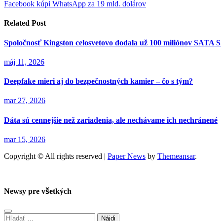
Facebook kúpi WhatsApp za 19 mld. dolárov
v
článku
Related Post
Spoločnosť Kingston celosvetovo dodala už 100 miliónov SATA 
máj 11, 2026
Deepfake mieri aj do bezpečnostných kamier – čo s tým?
mar 27, 2026
Dáta sú cennejšie než zariadenia, ale nechávame ich nechránené
mar 15, 2026
Copyright © All rights reserved
|
Paper News
by
Themeansar
.
Newsy pre všetkých
Hľadať: