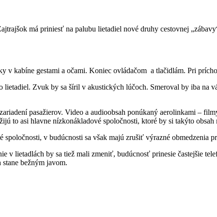
v kabíne gestami a očami. Koniec ovládačom a tlačidlám. Pri príchode
etadiel. Zvuk by sa šíril v akustických lúčoch. Smeroval by iba na vás
zariadení pasažierov. Video a audioobsah ponúkaný aerolinkami – filmy,
jú to asi hlavne nízkonákladové spoločnosti, ktoré by si takýto obsah 
oré spoločnosti, v budúcnosti sa však majú zrušiť výrazné obmedzenia 
e v lietadlách by sa tiež mali zmeniť, budúcnosť prinesie častejšie tele
sa stane bežným javom.