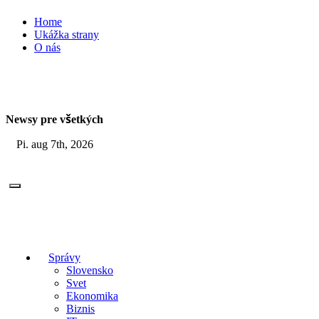
Skip
Home
to
Ukážka strany
content
O nás
Newsy pre všetkých
Pi. aug 7th, 2026
Správy
Slovensko
Svet
Ekonomika
Biznis