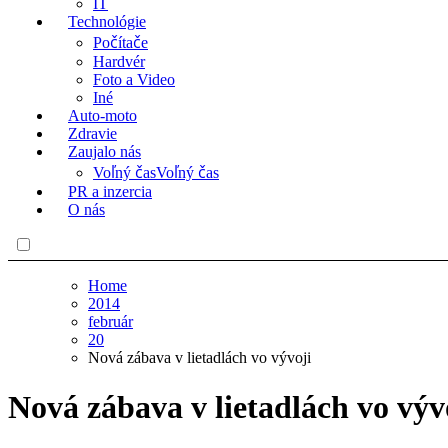
IT
Technológie
Počítače
Hardvér
Foto a Video
Iné
Auto-moto
Zdravie
Zaujalo nás
Voľný čas
Voľný čas
PR a inzercia
O nás
Home
2014
február
20
Nová zábava v lietadlách vo vývoji
Nová zábava v lietadlách vo výv