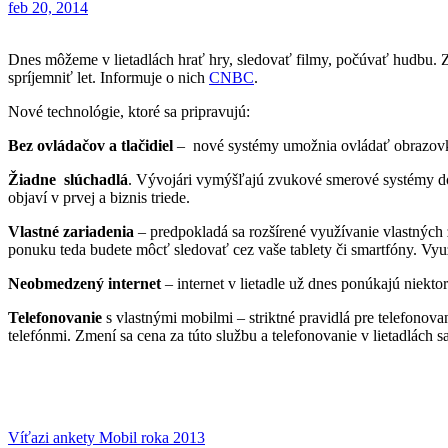
feb 20, 2014
Dnes môžeme v lietadlách hrať hry, sledovať filmy, počúvať hudbu. Zajtrajšok má priniesť na palubu lietadiel nové druhy cestovnej „zábavy“. V štádiu vývoja sú novinky, ktoré majú pasažierom ešte viac
spríjemniť let. Informuje o nich
CNBC
.
Nové technológie, ktoré sa pripravujú:
Bez ovládačov a tlačidiel
– nové systémy umožnia ovládať obrazovky 
Žiadne slúchadlá
. Vývojári vymýšľajú zvukové smerové systémy do li
objaví v prvej a biznis triede.
Vlastné zariadenia
– predpokladá sa rozšírené využívanie vlastných 
ponuku teda budete môcť sledovať cez vaše tablety či smartfóny. Využi
Neobmedzený internet
– internet v lietadle už dnes ponúkajú niekt
Telefonovanie
s vlastnými mobilmi – striktné pravidlá pre telefonovani
telefónmi. Zmení sa cena za túto službu a telefonovanie v lietadlách 
Navigácia
Víťazi ankety Mobil roka 2013