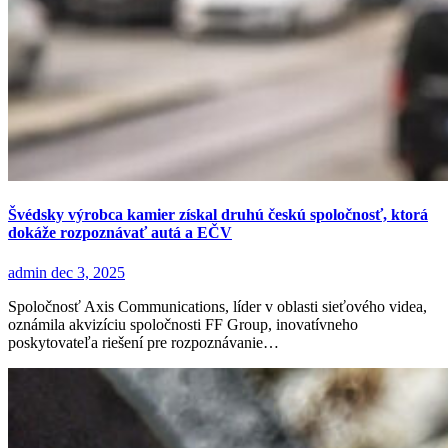
Švédsky výrobca kamier získal druhú českú spoločnosť, ktorá
dokáže rozpoznávať autá a EČV
admin
dec 3, 2025
Spoločnosť Axis Communications, líder v oblasti sieťového videa,
oznámila akvizíciu spoločnosti FF Group, inovatívneho
poskytovateľa riešení pre rozpoznávanie…