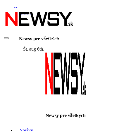
Skip
Home
to
Ukážka strany
content
O nás
Newsy pre všetkých
Št. aug 6th, 2026
Newsy pre všetkých
Správy