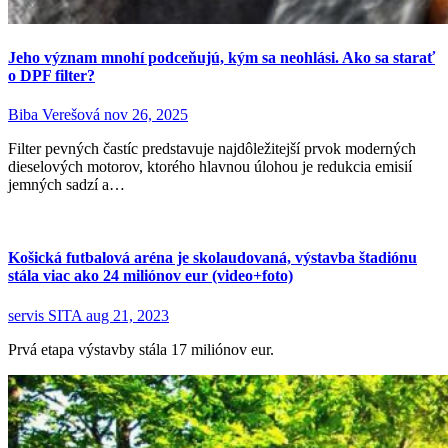
Jeho význam mnohí podceňujú, kým sa neohlási. Ako sa starať
o DPF filter?
Biba Verešová
nov 26, 2025
Filter pevných častíc predstavuje najdôležitejší prvok moderných
dieselových motorov, ktorého hlavnou úlohou je redukcia emisií
jemných sadzí a…
Košická futbalová aréna je skolaudovaná, výstavba štadiónu
stála viac ako 24 miliónov eur (video+foto)
servis SITA
aug 21, 2023
Prvá etapa výstavby stála 17 miliónov eur.