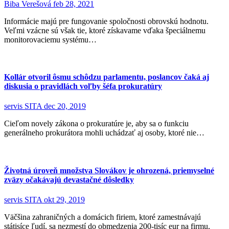
Biba Verešová
feb 28, 2021
Informácie majú pre fungovanie spoločnosti obrovskú hodnotu.
Veľmi vzácne sú však tie, ktoré získavame vďaka špeciálnemu
monitorovaciemu systému…
Kollár otvoril ôsmu schôdzu parlamentu, poslancov čaká aj
diskusia o pravidlách voľby šéfa prokuratúry
servis SITA
dec 20, 2019
Cieľom novely zákona o prokuratúre je, aby sa o funkciu
generálneho prokurátora mohli uchádzať aj osoby, ktoré nie…
Životná úroveň množstva Slovákov je ohrozená, priemyselné
zväzy očakávajú devastačné dôsledky
servis SITA
okt 29, 2019
Väčšina zahraničných a domácich firiem, ktoré zamestnávajú
státisíce ľudí, sa nezmestí do obmedzenia 200-tisíc eur na firmu,