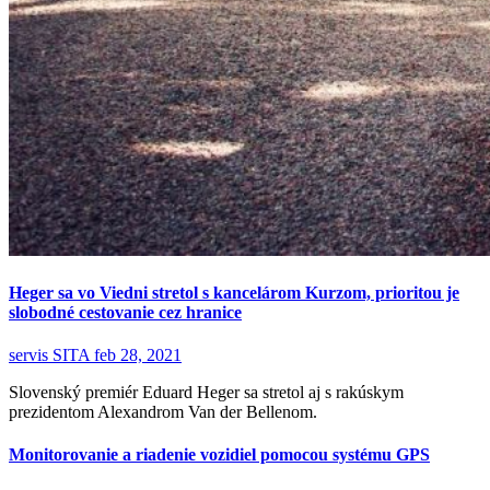
Heger sa vo Viedni stretol s kancelárom Kurzom, prioritou je
slobodné cestovanie cez hranice
servis SITA
feb 28, 2021
Slovenský premiér Eduard Heger sa stretol aj s rakúskym
prezidentom Alexandrom Van der Bellenom.
Monitorovanie a riadenie vozidiel pomocou systému GPS