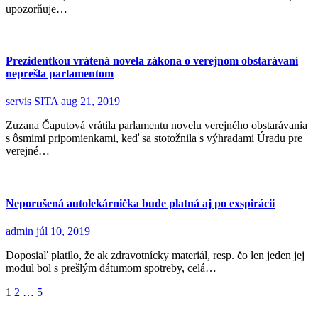
upozorňuje…
Prezidentkou vrátená novela zákona o verejnom obstarávaní
neprešla parlamentom
servis SITA
aug 21, 2019
Zuzana Čaputová vrátila parlamentu novelu verejného obstarávania
s ôsmimi pripomienkami, keď sa stotožnila s výhradami Úradu pre
verejné…
Neporušená autolekárnička bude platná aj po exspirácii
admin
júl 10, 2019
Doposiaľ platilo, že ak zdravotnícky materiál, resp. čo len jeden jej
modul bol s prešlým dátumom spotreby, celá…
Stránkovanie
1
2
…
5
príspevkov