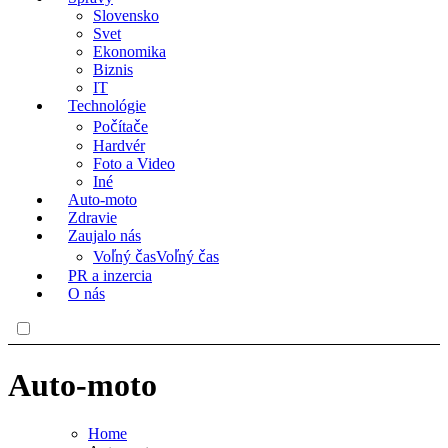
Slovensko
Svet
Ekonomika
Biznis
IT
Technológie
Počítače
Hardvér
Foto a Video
Iné
Auto-moto
Zdravie
Zaujalo nás
Voľný čas
Voľný čas
PR a inzercia
O nás
Auto-moto
Home