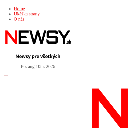
Skip
Home
to
Ukážka strany
content
O nás
Newsy pre všetkých
Po. aug 10th, 2026