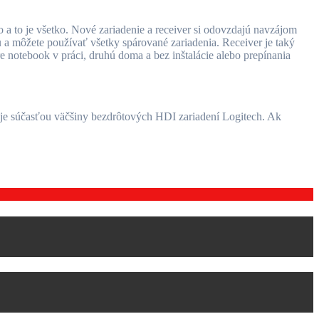
 a to je všetko. Nové zariadenie a receiver si odovzdajú navzájom
 a môžete používať všetky spárované zariadenia. Receiver je taký
 notebook v práci, druhú doma a bez inštalácie alebo prepínania
s je súčasťou väčšiny bezdrôtových HDI zariadení Logitech. Ak