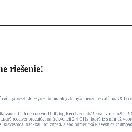
 riešenie!
ikovanosti“. Jeden takýto Unifying Receiver dokáže naraz obslúžiť až
lastný receiver pracujúci na frekvencii 2.4 GHz, ktorý je s ním už v
yš, klávesnica, trackball, touchpad, alebo numerická klávesnica (numpad