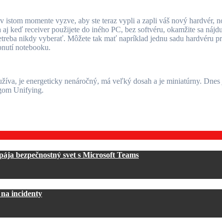
 istom momente vyzve, aby ste teraz vypli a zapli váš nový hardvér, no
 keď receiver použijete do iného PC, bez softvéru, okamžite sa nájdu
etreba nikdy vyberať. Môžete tak mať napríklad jednu sadu hardvéru pre
pnutí notebooku.
užíva, je energeticky nenáročný, má veľký dosah a je miniatúrny. Dne
ogom Unifying.
pája bezpečnostný svet s Microsoft Teams
na incidenty