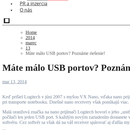
PR a inzercia
O nás
Home
2014
marec
13
Máte málo USB portov? Poznáme riešenie!
Máte málo USB portov? Poznáme
mar 13, 2014
Keď prišiel Logitech v júni 2007 s myšou VX Nano, vďaka nano prijímaču priniesli do segmentu mobilných myší menšiu revolúciu. USB receiver sa v porte takmer „stratil“, takže ste ho nemuseli vyberať ani
pri transporte notebooku. Dnešné nano receivery však ponúkajú viac.
Malá oranžová značka na nano prijímači Logitech hovorí o jeho „unif
počítači len jeden USB port. S každým novým zariadením dostanete v
softvéru. Cez softvér sa však dá na váš receiver spárovať aj ďalšia m