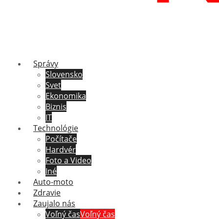
Správy
Slovensko
Svet
Ekonomika
Biznis
IT
Technológie
Počítače
Hardvér
Foto a Video
Iné
Auto-moto
Zdravie
Zaujalo nás
Voľný čas
Voľný čas