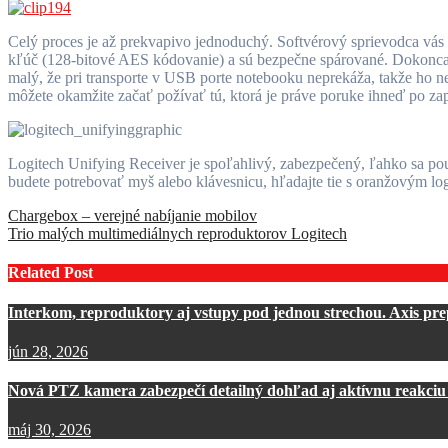
Celý proces je až prekvapivo jednoduchý. Softvérový sprievodca vás v
kľúč (128-bitové AES kódovanie) a sú bezpečne spárované. Dokonca aj
malý, že pri transporte v USB porte notebooku neprekáža, takže ho n
môžete okamžite začať požívať tú, ktorá je práve poruke ihneď po za
Logitech Unifying Receiver je spoľahlivý, zabezpečený, ľahko sa po
budete potrebovať myš alebo klávesnicu, hľadajte tie s oranžovým l
Navigácia
Chargebox – verejné nabíjanie mobilov
Trio malých multimediálnych reproduktorov Logitech
v
článku
Related Post
Interkom, reproduktory aj vstupy pod jednou strechou. Axis pre
jún 28, 2026
Nová PTZ kamera zabezpečí detailný dohľad aj aktívnu reakciu 
máj 30, 2026