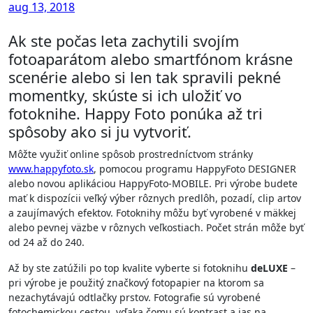
aug 13, 2018
Ak ste počas leta zachytili svojím
fotoaparátom alebo smartfónom krásne
scenérie alebo si len tak spravili pekné
momentky, skúste si ich uložiť vo
fotoknihe. Happy Foto ponúka až tri
spôsoby ako si ju vytvoriť.
Môžte využiť online spôsob prostredníctvom stránky
www.happyfoto.sk
, pomocou programu HappyFoto DESIGNER
alebo novou aplikáciou HappyFoto-MOBILE. Pri výrobe budete
mať k dispozícii veľký výber rôznych predlôh, pozadí, clip artov
a zaujímavých efektov. Fotoknihy môžu byť vyrobené v mäkkej
alebo pevnej väzbe v rôznych veľkostiach. Počet strán môže byť
od 24 až do 240.
Až by ste zatúžili po top kvalite vyberte si fotoknihu
deLUXE
–
pri výrobe je použitý značkový fotopapier na ktorom sa
nezachytávajú odtlačky prstov. Fotografie sú vyrobené
fotochemickou cestou, vďaka čomu sú kontrast a jas na