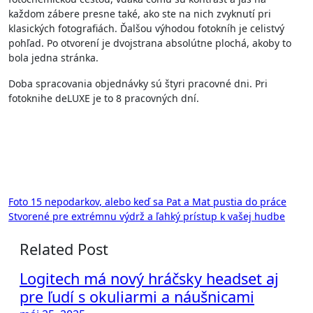
každom zábere presne také, ako ste na nich zvyknutí pri
klasických fotografiách. Ďalšou výhodou fotokníh je celistvý
pohľad. Po otvorení je dvojstrana absolútne plochá, akoby to
bola jedna stránka.
Doba spracovania objednávky sú štyri pracovné dni. Pri
fotoknihe deLUXE je to 8 pracovných dní.
Navigácia
Foto 15 nepodarkov, alebo keď sa Pat a Mat pustia do práce
Stvorené pre extrémnu výdrž a ľahký prístup k vašej hudbe
v
článku
Related Post
Logitech má nový hráčsky headset aj
pre ľudí s okuliarmi a náušnicami