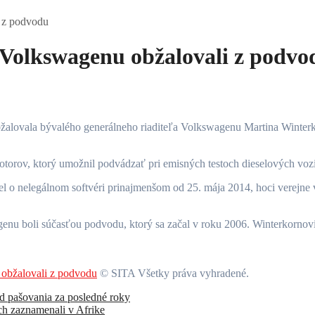
i z podvodu
 Volkswagenu obžalovali z podvo
otorov, ktorý umožnil podvádzať pri emisných testoch dieselových voz
l o nelegálnom softvéri prinajmenšom od 25. mája 2014, hoci verejne 
genu boli súčasťou podvodu, ktorý sa začal v roku 2006. Winterkornov
 obžalovali z podvodu
© SITA Všetky práva vyhradené.
pad pašovania za posledné roky
ých zaznamenali v Afrike