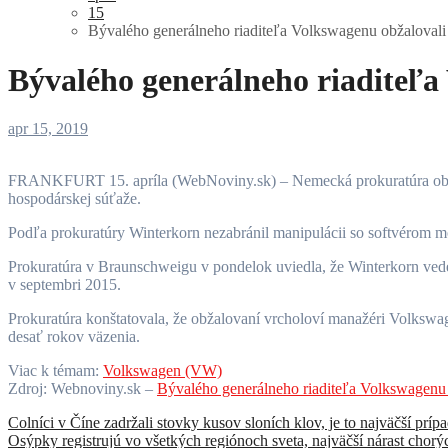
15
Bývalého generálneho riaditeľa Volkswagenu obžaloval
Bývalého generálneho riaditeľa
apr 15, 2019
FRANKFURT 15. apríla (WebNoviny.sk) – Nemecká prokuratúra obžalovala bývalého generálneho riaditeľa Volkswagenu Martina Winterkorna a štyroch ďalších manažérov z podvodu a neférovej
hospodárskej súťaže.
Podľa prokuratúry Winterkorn nezabránil manipulácii so softvérom m
Prokuratúra v Braunschweigu v pondelok uviedla, že Winterkorn vede
v septembri 2015.
Prokuratúra konštatovala, že obžalovaní vrcholoví manažéri Volkswa
desať rokov väzenia.
Viac k témam:
Volkswagen (VW)
Zdroj: Webnoviny.sk –
Bývalého generálneho riaditeľa Volkswagenu
Navigácia
Colníci v Číne zadržali stovky kusov sloních klov, je to najväčší prí
Osýpky registrujú vo všetkých regiónoch sveta, najväčší nárast chor