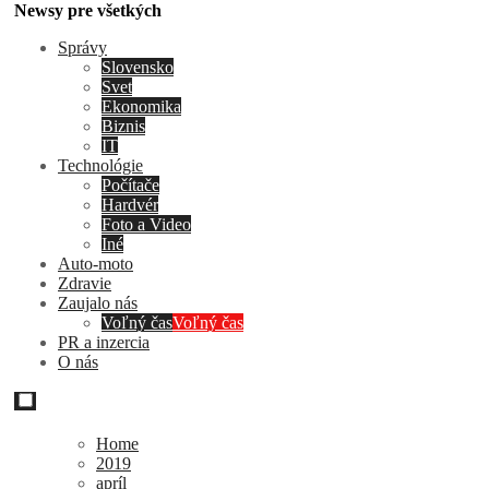
Newsy pre všetkých
Správy
Slovensko
Svet
Ekonomika
Biznis
IT
Technológie
Počítače
Hardvér
Foto a Video
Iné
Auto-moto
Zdravie
Zaujalo nás
Voľný čas
Voľný čas
PR a inzercia
O nás
Home
2019
apríl