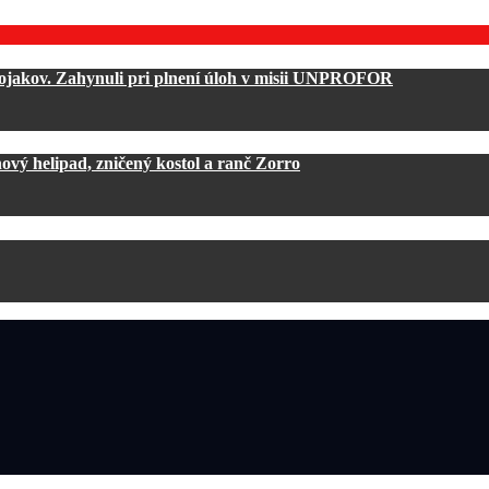
vojakov. Zahynuli pri plnení úloh v misii UNPROFOR
ový helipad, zničený kostol a ranč Zorro