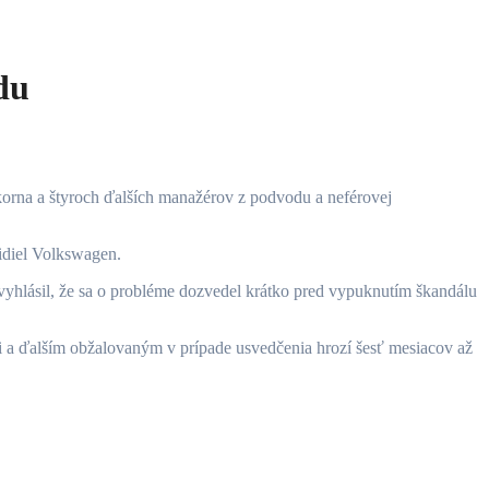
du
idiel Volkswagen.
vyhlásil, že sa o probléme dozvedel krátko pred vypuknutím škandálu
i a ďalším obžalovaným v prípade usvedčenia hrozí šesť mesiacov až