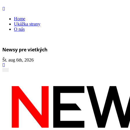
Skip
to
Home
content
Ukážka strany
O nás
Newsy pre všetkých
Št. aug 6th, 2026