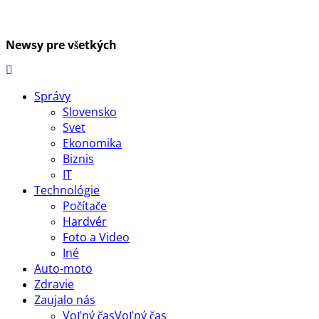
Newsy pre všetkých
Správy
Slovensko
Svet
Ekonomika
Biznis
IT
Technológie
Počítače
Hardvér
Foto a Video
Iné
Auto-moto
Zdravie
Zaujalo nás
Voľný čas
Voľný čas