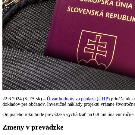
22.6.2024 (SITA.sk) –
Útvar hodnoty za peniaze (ÚHP)
prináša niek
dokladov pre občanov. Investičné náklady projektu vrátane štvorročn
Od piateho roku bude prevádzka vychádzať na 0,8 milióna eur ročne. 
Zmeny v prevádzke