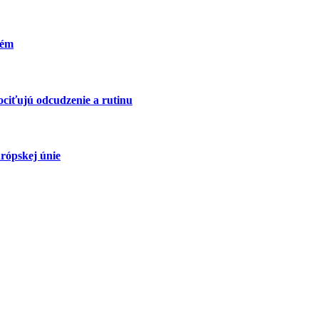
lém
ociťujú odcudzenie a rutinu
rópskej únie