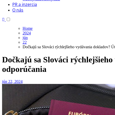
PR a inzercia
O nás
Home
2024
jún
22
Dočkajú sa Slováci rýchlejšieho vydávania dokladov? Út
Dočkajú sa Slováci rýchlejšieh
odporúčania
jún 22, 2024