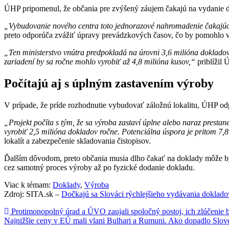
ÚHP pripomenul, že občania pre zvýšený záujem čakajú na vydanie d
„Vybudovanie nového centra toto jednorazové nahromadenie čakajúcic
preto odporúča zvážiť úpravy prevádzkových časov, čo by pomohlo vy
„Ten ministerstvo vnútra predpokladá na úrovni 3,6 milióna doklado
zariadení by sa ročne mohlo vyrobiť až 4,8 milióna kusov,“
priblížil 
Počítajú aj s úplným zastavením výroby
V prípade, že príde rozhodnutie vybudovať záložnú lokalitu, ÚHP od
„Projekt počíta s tým, že sa výroba zastaví úplne alebo naraz presta
vyrobiť 2,5 milióna dokladov ročne. Potenciálna úspora je pritom 7,8
lokalít a zabezpečenie skladovania čistopisov.
Ďalším dôvodom, preto občania musia dlho čakať na doklady môže by
cez samotný proces výroby až po fyzické dodanie dokladu.
Viac k témam:
Doklady
,
Výroba
Zdroj: SITA.sk –
Dočkajú sa Slováci rýchlejšieho vydávania doklado
Navigácia
Protimonopolný úrad a ÚVO zaujali spoločný postoj, ich zlúčenie b
Najnižšie ceny v EÚ mali vlani Bulhari a Rumuni. Ako dopadlo Slo
v