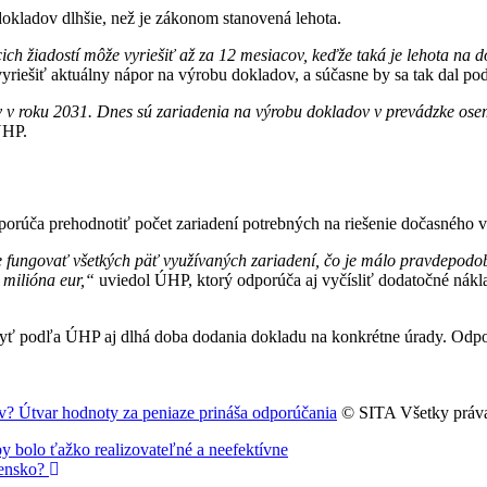
okladov dlhšie, než je zákonom stanovená lehota.
h žiadostí môže vyriešiť až za 12 mesiacov, keďže taká je lehota na 
riešiť aktuálny nápor na výrobu dokladov, a súčasne by sa tak dal p
v v roku 2031. Dnes sú zariadenia na výrobu dokladov v prevádzke ose
ÚHP.
porúča prehodnotiť počet zariadení potrebných na riešenie dočasného 
ne fungovať všetkých päť využívaných zariadení, čo je málo pravdepodo
 milióna eur,“
uviedol ÚHP, ktorý odporúča aj vyčísliť dodatočné nákl
ť podľa ÚHP aj dlhá doba dodania dokladu na konkrétne úrady. Odpor
v? Útvar hodnoty za peniaze prináša odporúčania
© SITA Všetky práva
y bolo ťažko realizovateľné a neefektívne
vensko?