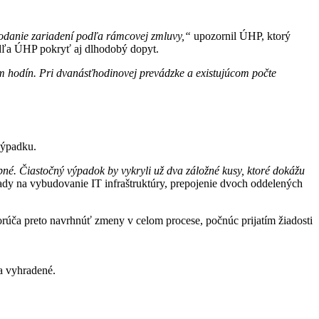
dodanie zariadení podľa rámcovej zmluvy,“
upozornil ÚHP, ktorý
odľa ÚHP pokryť aj dlhodobý dopyt.
m hodín. Pri dvanásťhodinovej prevádzke a existujúcom počte
výpadku.
bné. Čiastočný výpadok by vykryli už dva záložné kusy, ktoré dokážu
ady na vybudovanie IT infraštruktúry, prepojenie dvoch oddelených
úča preto navrhnúť zmeny v celom procese, počnúc prijatím žiadosti
 vyhradené.