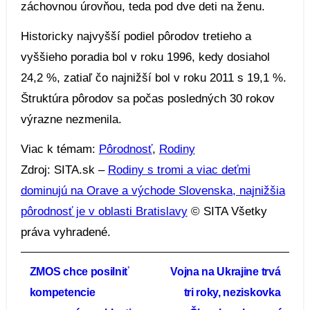
záchovnou úrovňou, teda pod dve deti na ženu.
Historicky najvyšší podiel pôrodov tretieho a
vyššieho poradia bol v roku 1996, kedy dosiahol
24,2 %, zatiaľ čo najnižší bol v roku 2011 s 19,1 %.
Štruktúra pôrodov sa počas posledných 30 rokov
výrazne nezmenila.
Viac k témam:
Pôrodnosť
,
Rodiny
Zdroj: SITA.sk –
Rodiny s tromi a viac deťmi
dominujú na Orave a východe Slovenska, najnižšia
pôrodnosť je v oblasti Bratislavy
© SITA Všetky
práva vyhradené.
Navigácia
ZMOS chce posilniť
Vojna na Ukrajine trvá
v
kompetencie
tri roky, neziskovka