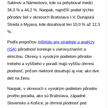
Sabinov a Námestovo, kde sa pohyboval medzi
34,3 % a 44,2 %. Naopak, najnižší podiel týchto
pôrodov bol v okresoch Bratislava I-V, Dunajská
Streda a Myjava, kde dosahoval len 10,0 % až 12,3
%.
Podľa prepočtov
Inštitútu pre stratégie a analýzy
(ISA)
pôrodnosť koreluje s vierovyznaním a
etnicitou. Okresy s vysokým podielom pôrodov
tretieho a vyššieho v poradí majú vyššiu úhrnnú
plodnosť, pričom niektoré dosahujú aj viac ako dve
deti na ženu.
Naopak, v okresoch s vysokým podielom pôrodov
prvého poradia, ako sú Bratislava, západné
Slovensko a Košice, je úhrnná plodnosť pod