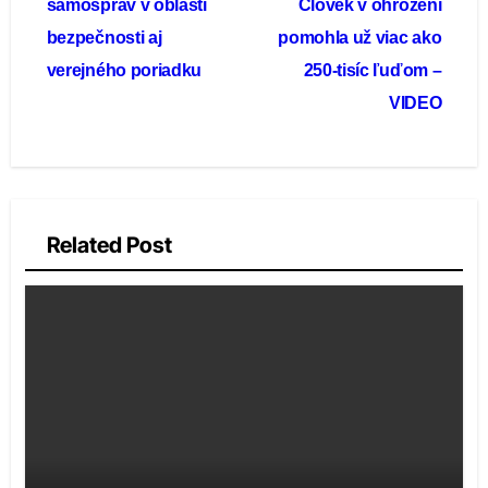
samospráv v oblasti
Človek v ohrození
článku
bezpečnosti aj
pomohla už viac ako
verejného poriadku
250-tisíc ľuďom –
VIDEO
Related Post