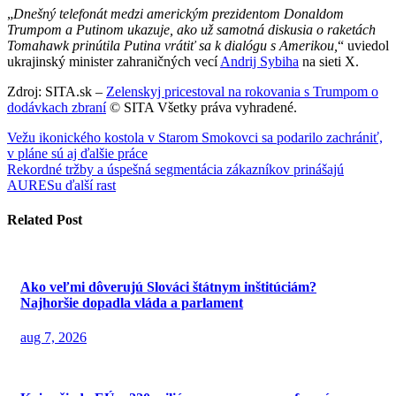
„
Dnešný telefonát medzi americkým prezidentom Donaldom
Trumpom a Putinom ukazuje, ako už samotná diskusia o raketách
Tomahawk prinútila Putina vrátiť sa k dialógu s Amerikou,
“ uviedol
ukrajinský minister zahraničných vecí
Andrij Sybiha
na sieti X.
Zdroj: SITA.sk –
Zelenskyj pricestoval na rokovania s Trumpom o
dodávkach zbraní
© SITA Všetky práva vyhradené.
Navigácia
Vežu ikonického kostola v Starom Smokovci sa podarilo zachrániť,
v pláne sú aj ďalšie práce
v
Rekordné tržby a úspešná segmentácia zákazníkov prinášajú
článku
AURESu ďalší rast
Related Post
Ako veľmi dôverujú Slováci štátnym inštitúciám?
Najhoršie dopadla vláda a parlament
aug 7, 2026