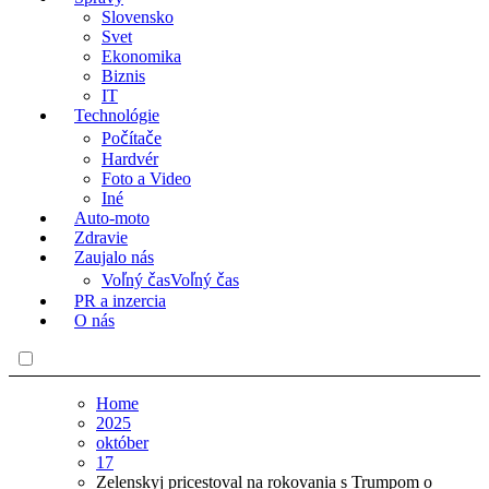
Slovensko
Svet
Ekonomika
Biznis
IT
Technológie
Počítače
Hardvér
Foto a Video
Iné
Auto-moto
Zdravie
Zaujalo nás
Voľný čas
Voľný čas
PR a inzercia
O nás
Home
2025
október
17
Zelenskyj pricestoval na rokovania s Trumpom o