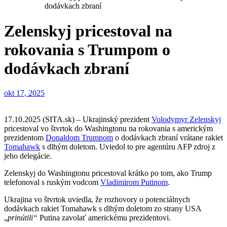
dodávkach zbraní
Zelenskyj pricestoval na
rokovania s Trumpom o
dodávkach zbraní
okt 17, 2025
17.10.2025 (SITA.sk) – Ukrajinský prezident
Volodymyr Zelenskyj
pricestoval vo štvrtok do Washingtonu na rokovania s americkým
prezidentom
Donaldom Trumpom
o dodávkach zbraní vrátane rakiet
Tomahawk
s dlhým doletom. Uviedol to pre agentúru AFP zdroj z
jeho delegácie.
Zelenskyj do Washingtonu pricestoval krátko po tom, ako Trump
telefonoval s ruským vodcom
Vladimirom Putinom
.
Ukrajina vo štvrtok uviedla, že rozhovory o potenciálnych
dodávkach rakiet Tomahawk s dlhým doletom zo strany USA
„
prinútili“
Putina zavolať americkému prezidentovi.