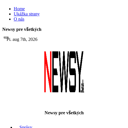
Skip
Home
to
Ukážka strany
content
O nás
Newsy pre všetkých
Pi. aug 7th, 2026
Newsy pre všetkých
Správy