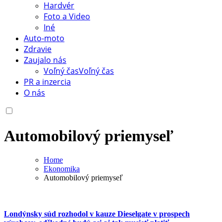
Hardvér
Foto a Video
Iné
Auto-moto
Zdravie
Zaujalo nás
Voľný čas
Voľný čas
PR a inzercia
O nás
Automobilový priemyseľ
Home
Ekonomika
Automobilový priemyseľ
Londýnsky súd rozhodol v kauze Dieselgate v prospech