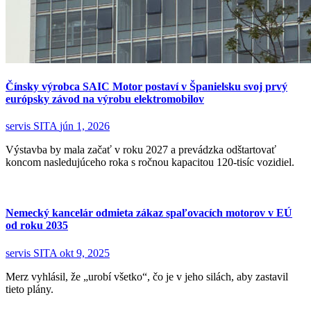
Čínsky výrobca SAIC Motor postaví v Španielsku svoj prvý
európsky závod na výrobu elektromobilov
servis SITA
jún 1, 2026
Výstavba by mala začať v roku 2027 a prevádzka odštartovať
koncom nasledujúceho roka s ročnou kapacitou 120‑tisíc vozidiel.
Nemecký kancelár odmieta zákaz spaľovacích motorov v EÚ
od roku 2035
servis SITA
okt 9, 2025
Merz vyhlásil, že „urobí všetko“, čo je v jeho silách, aby zastavil
tieto plány.