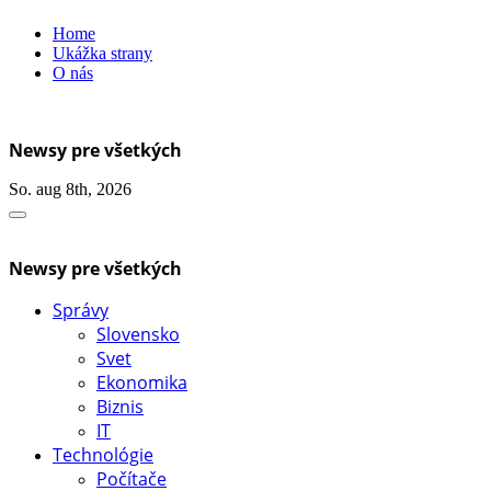
Skip
Home
to
Ukážka strany
content
O nás
Newsy pre všetkých
So. aug 8th, 2026
Newsy pre všetkých
Správy
Slovensko
Svet
Ekonomika
Biznis
IT
Technológie
Počítače