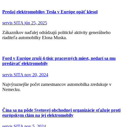
Predaj elektromobilov Tesla v Európe opäť klesol
servis SITA
jún 25, 2025
Zákazníkov naďalej odrádzajú politické aktivity generálneho
riaditeľa automobilky Elona Muska.
Ford v Európe zruší 4-tisíc pracovných miest, nedarí sa mu
predávať elektromobily
servis SITA
nov 20, 2024
Najvýraznejšie počet zamestnancov automobilka zredukuje v
Nemecku.
Čína sa na pôde Svetovej obchodnej organizácie sťažuje proti
európskym clám na jej elektromobily
servis SITA
nov 5, 2024