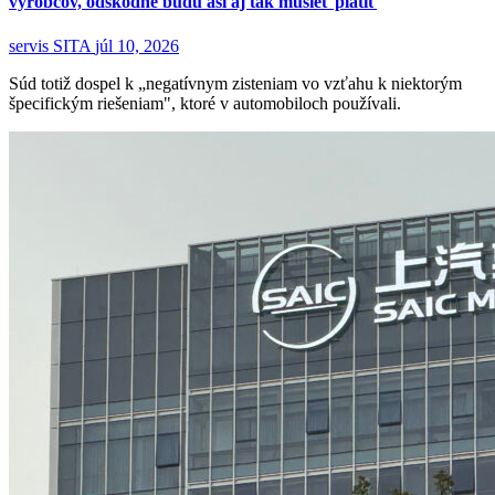
výrobcov, odškodné budú asi aj tak musieť platiť
servis SITA
júl 10, 2026
Súd totiž dospel k „negatívnym zisteniam vo vzťahu k niektorým
špecifickým riešeniam", ktoré v automobiloch používali.