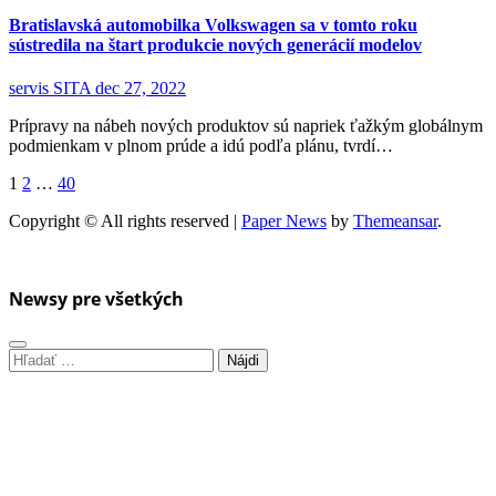
Bratislavská automobilka Volkswagen sa v tomto roku
sústredila na štart produkcie nových generácií modelov
servis SITA
dec 27, 2022
Prípravy na nábeh nových produktov sú napriek ťažkým globálnym
podmienkam v plnom prúde a idú podľa plánu, tvrdí…
Stránkovanie
1
2
…
40
príspevkov
Copyright © All rights reserved
|
Paper News
by
Themeansar
.
Newsy pre všetkých
Hľadať: