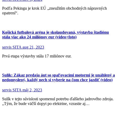
Podľa Pekingu je krok EÚ „zneužitím obchodných nápravných
opatrení“.
Košická futbalová aréna je skolaudovaná, výstavba štadiónu
stála viac ako 24 miliónov eur (video+foto)
servis SITA
aug 21, 2023
Prvá etapa výstavby stála 17 miliónov eur.
Sulík: Zákaz predaja áut so spaľovacími motormi je unáhlený a
nedomyslený, každý nech si vyberie na čom chce jazdiť (video)
servis SITA
máj 2, 2023
Sulík v tejto súvislosti spomenul potrebu ďalšieho jadrového zdroja.
„Tým, že bude väčší dopyt po elektrine, vzrastie aj…