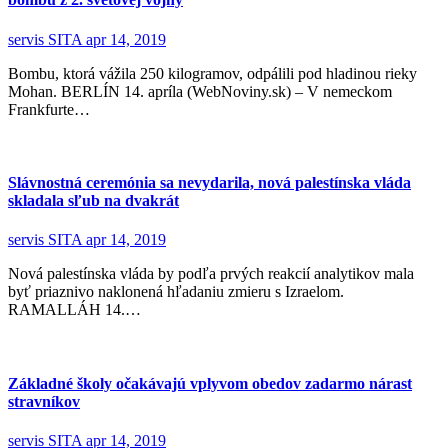
servis SITA
apr 14, 2019
Bombu, ktorá vážila 250 kilogramov, odpálili pod hladinou rieky
Mohan. BERLÍN 14. apríla (WebNoviny.sk) – V nemeckom
Frankfurte…
Slávnostná ceremónia sa nevydarila, nová palestínska vláda
skladala sľub na dvakrát
servis SITA
apr 14, 2019
Nová palestínska vláda by podľa prvých reakcií analytikov mala
byť priaznivo naklonená hľadaniu zmieru s Izraelom.
RAMALLÁH 14.…
Základné školy očakávajú vplyvom obedov zadarmo nárast
stravníkov
servis SITA
apr 14, 2019