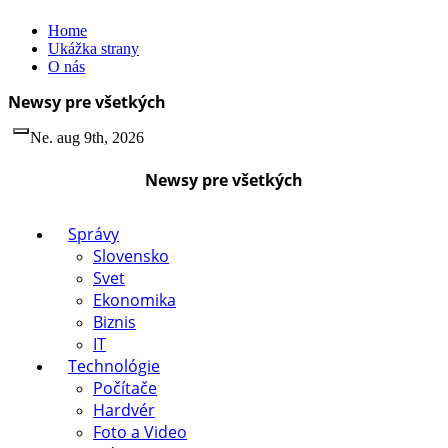
Skip
Home
to
Ukážka strany
content
O nás
Newsy pre všetkých
Ne. aug 9th, 2026
Newsy pre všetkých
Správy
Slovensko
Svet
Ekonomika
Biznis
IT
Technológie
Počítače
Hardvér
Foto a Video