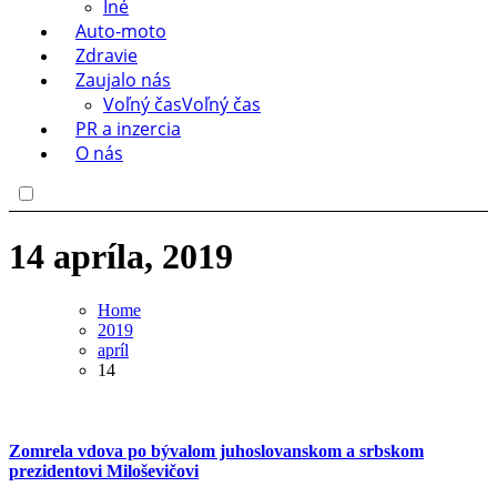
Iné
Auto-moto
Zdravie
Zaujalo nás
Voľný čas
Voľný čas
PR a inzercia
O nás
14 apríla, 2019
Home
2019
apríl
14
Zomrela vdova po bývalom juhoslovanskom a srbskom
prezidentovi Miloševičovi