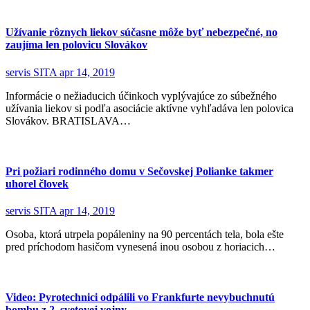
Užívanie rôznych liekov súčasne môže byť nebezpečné, no
zaujíma len polovicu Slovákov
servis SITA
apr 14, 2019
Informácie o nežiaducich účinkoch vyplývajúce zo súbežného
užívania liekov si podľa asociácie aktívne vyhľadáva len polovica
Slovákov. BRATISLAVA…
Pri požiari rodinného domu v Sečovskej Polianke takmer
uhorel človek
servis SITA
apr 14, 2019
Osoba, ktorá utrpela popáleniny na 90 percentách tela, bola ešte
pred príchodom hasičom vynesená inou osobou z horiacich…
Video: Pyrotechnici odpálili vo Frankfurte nevybuchnutú
bombu z 2. svetovej vojny