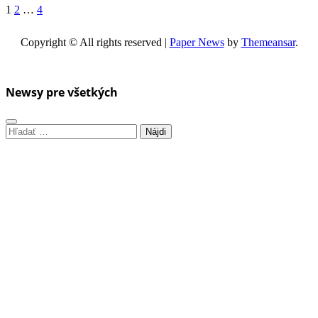
Stránkovanie
1
2
…
4
príspevkov
Copyright © All rights reserved
|
Paper News
by
Themeansar
.
Newsy pre všetkých
Hľadať: