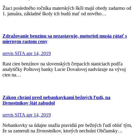
Žiaci posledného ročníka materských škôl majú obedy zadarmo od
1. januára, základné školy ich budú mať od nového…
Zdražovanie benzínu sa nezastavuje, motoristi musia rátať s
miernym rastom ceny
servis SITA
apr 14, 2019
Rast cien benzínov na slovenských čerpacích staniciach podľa
analytičky Poštovej banky Lucie Dovalovej nadväzuje na vývoj
cien na…
Zákon chráni pred nebankovkami bežných ľudí, na
živnostníkov štát zabudol
servis SITA
apr 14, 2019
Nebankovky sa údajne snažia pravidlá pre bežných ľudí obísť tým,
že sa zamerali na živnostníkov, ktorých nechráni Občiansky…