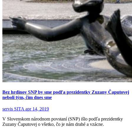
Bez hrdinov SNP by sme podľa prezidentky Zuzany Čaputovej
neboli tým, čím dnes sme
servis SITA
apr 14, 2019
V Slovenskom národnom povstaní (SNP) išlo podľa prezidentky
Zuzany Čaputovej o všetko, čo je nám drahé a vzácne.