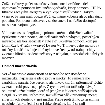
Znížiť celkový počet roztočov v domácnosti zvládnete tiež
upratovaním pomocou kvalitného vysávača, ktorý pomocou HEPA
filtrácie zachytáva alergény a vyfukuje čistejší vzduch. Takýto
vysávač by sme mali používať, či už máme koberce alebo plávajúcu
podlahu. Pomocou nadstavcov sa dostanete i na ťažko dostupné
miesta vo svojom byte.
V domácnosti s alergikmi je pritom extrémne dôležité kvalitné
vysávanie nielen podláh, ale tiež čalúneného nábytku, posteľných
matracov, ale tiež sedačiek v aute atď. Skvelým pomocníkom pri
tom môže byť ručný vysávač Dyson V6 Trigger+. Jeho motorový
rotačný kartáč obsahuje tuhé nylonové štetiny, odstraňuje chlpy
zvierat a hlboko usadené nečistoty z nábytku, autosedačiek a úzkych
medzier.
Domáci maznáčikovia
Veľké množstvo domácností sa nezaobíde bez domáceho
maznáčika, najčastejšie ide o psov a mačky. To samozrejme
zapríčinilo narastajúce percento alergikov, ktorým prítomnosť týchto
zvierat nerobí práve najlepšie. Z týchto zvierat totiž odpadávajú
odumreté kožné bunky, ktoré sú jedným z faktorov spúšťajúcich
alergií. Ak ste majiteľom psa, tak váš maznáčik produkuje menej
agresívnych alergénov než mačka. Práve proti týmto zvieracím sa
nebojuje ľahko, jedná sa o ľahké alergény, ktoré sa radi