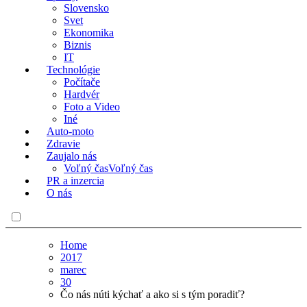
Slovensko
Svet
Ekonomika
Biznis
IT
Technológie
Počítače
Hardvér
Foto a Video
Iné
Auto-moto
Zdravie
Zaujalo nás
Voľný čas
Voľný čas
PR a inzercia
O nás
Home
2017
marec
30
Čo nás núti kýchať a ako si s tým poradiť?