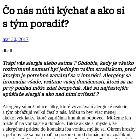
Čo nás núti kýchať a ako si
s tým poradiť?
mar 30, 2017
dball
Trápi vás alergia alebo astma ? Obdobie, kedy je všetko
rozkvitnuté nemusí byť jediným vašim strašiakom, pred
ktorým je potrebné zatvárať sa v interiéri. Alergény sa
hromadia všade, vrátane vašej domácnosti, ktorá sa na
prvý pohľad môže zdať bezpečná. Aké sú najčastejšie
spúšťače alergií a ako nad nimi zvíťaziť ?
Alergény sú nežiaduce látky, ktoré vyvolávajú alergické reakcie,
a tým obťažujú veľkú časť z nás. Môžu to byť viac menej
akékoľvek látky, ktoré zapríčinia imunitnú odpoveď. Môžeme ich
rozdeliť na vonkajšie a domáce. Takže ak ste si mysleli, že
s alergénmi prídete do kontaktu iba vonku, mýlite sa. Okrem hrozby
z peľu by ste sa mali mať na pozore i pred domácimi maznáčikmi,