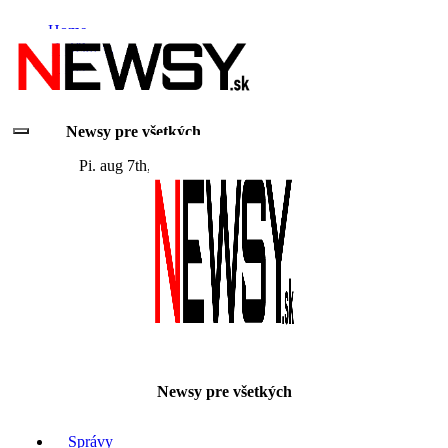
Skip
Home
to
Ukážka strany
content
O nás
Newsy pre všetkých
Pi. aug 7th, 2026
Newsy pre všetkých
Správy