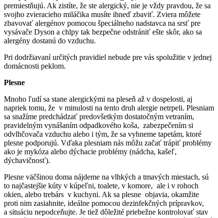
premiestňujú. Ak zistíte, že ste alergický, nie je vždy pravdou, že sa
svojho zvieracieho miláčika musíte ihneď zbaviť. Zviera môžete
zbavovať alergénov pomocou špeciálneho nadstavca na srsť pre
vysávače Dyson a chlpy tak bezpečne odstrániť ešte skôr, ako sa
alergény dostanú do vzduchu.
Pri dodržiavaní určitých pravidiel nebude pre vás spolužitie v jednej
domácnosti peklom.
Plesne
Mnoho ľudí sa stane alergickými na pleseň až v dospelosti, aj
napriek tomu, že v minulosti na tento druh alergie netrpeli. Plesniam
sa snažíme predchádzať predovšetkým dostatočným vetraním,
pravidelným vynášaním odpadkového koša, zabezpečením si
odvlhčovača vzduchu alebo i tým, že sa vyhneme tapetám, ktoré
plesne podporujú. Vďaka plesniam nás môžu začať trápiť problémy
ako je mykóza alebo dýchacie problémy (nádcha, kašeľ,
dýchavičnosť).
Plesne väčšinou doma nájdeme na vlhkých a tmavých miestach, sú
to najčastejšie kúty v kúpeľni, toalete, v komore, ale i v rohoch
okien, alebo trebárs v kuchyni. Ak sa plesne objavia, okamžite
proti nim zasiahnite, ideálne pomocou dezinfekčných prípravkov,
a situáciu nepodceňujte. Je tiež dôležité priebežne kontrolovať stav