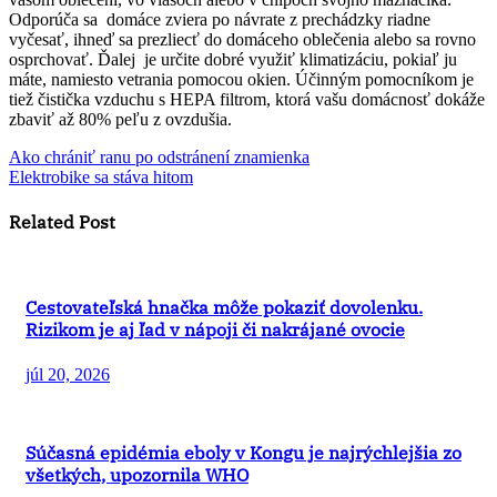
Odporúča sa domáce zviera po návrate z prechádzky riadne
vyčesať, ihneď sa prezliecť do domáceho oblečenia alebo sa rovno
osprchovať. Ďalej je určite dobré využiť klimatizáciu, pokiaľ ju
máte, namiesto vetrania pomocou okien. Účinným pomocníkom je
tiež čistička vzduchu s HEPA filtrom, ktorá vašu domácnosť dokáže
zbaviť až 80% peľu z ovzdušia.
Navigácia
Ako chrániť ranu po odstránení znamienka
Elektrobike sa stáva hitom
v
Related Post
článku
Cestovateľská hnačka môže pokaziť dovolenku.
Rizikom je aj ľad v nápoji či nakrájané ovocie
júl 20, 2026
Súčasná epidémia eboly v Kongu je najrýchlejšia zo
všetkých, upozornila WHO