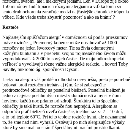
roztočmi, švábmi, ale i niektorými jedlami. Len v Európe žije okolo
150 miliónov ľudí trpiacich rôznymi alergiami a vďaka tomu sa
tento druh ochorenia zaraďuje medzi najčastejšie chronické trápenia
vôbec. Kde všade treba zbystriť pozornosť a ako sa brániť ?
Roztoče
Najčastejším spúšťačom alergií v domácnosti sú podľa prieskumov
práve roztoče. „ Priemerný koberec môže obsahovať až 1000
roztočov na jeden štvorcový meter. Tie sa živia odumretými
kožnými bunkami a v priebehu svojho trojmesačného života môžu
vyprodukovať až 2000 trusových častíc. Tie majú mikroskopickú
veľkosť a vyvolávajú rôzne vážne alergické reakcie, „ hovorí Toby
Saville, mikrobiológ spoločnosti Dyson.
Lieky na alergiu váš problém dlhodobo nevyriešia, preto je potrebné
bojovať proti roztočom trebárs aj tým, že si zabezpečíte
protiroztočové obliečky na posteľnú bielizeň. Posteľná bielizeň je
jedno z najviac postihnutých miest v domácnosti a my si v ňom
hovieme každú noc priamo pri zdroji. Štruktúra tejto špeciálnej
obliečky je taká hustá, že roztoče ňou neprejdú. Alergikom sa
odporúča prať bielizeň oveľa častejšie, ideálne raz za 7 – 10 dní,
a to pri teplote 60°C. Pri tejto teplote roztoče hynú, ale neznamená
to, že sme nad nimi vyhrali. Ostávajú po nich alergizujúce výkaly,
ktoré by sme mali odstrániť špeciálnymi pracími prostriedkami.