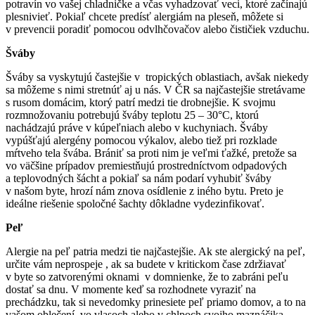
potravín vo vašej chladničke a včas vyhadzovať veci, ktoré začínajú
plesnivieť. Pokiaľ chcete predísť alergiám na pleseň, môžete si
v prevencii poradiť pomocou odvlhčovačov alebo čističiek vzduchu.
Šváby
Šváby sa vyskytujú častejšie v tropických oblastiach, avšak niekedy
sa môžeme s nimi stretnúť aj u nás. V ČR sa najčastejšie stretávame
s rusom domácim, ktorý patrí medzi tie drobnejšie. K svojmu
rozmnožovaniu potrebujú šváby teplotu 25 – 30°C, ktorú
nachádzajú práve v kúpeľniach alebo v kuchyniach. Šváby
vypúšťajú alergény pomocou výkalov, alebo tiež pri rozklade
mŕtveho tela švába. Brániť sa proti nim je veľmi ťažké, pretože sa
vo väčšine prípadov premiestňujú prostredníctvom odpadových
a teplovodných šácht a pokiaľ sa nám podarí vyhubiť šváby
v našom byte, hrozí nám znova osídlenie z iného bytu. Preto je
ideálne riešenie spoločné šachty dôkladne vydezinfikovať.
Peľ
Alergie na peľ patria medzi tie najčastejšie. Ak ste alergický na peľ,
určite vám neprospeje , ak sa budete v kritickom čase zdržiavať
v byte so zatvorenými oknami v domnienke, že to zabráni peľu
dostať sa dnu. V momente keď sa rozhodnete vyraziť na
prechádzku, tak si nevedomky prinesiete peľ priamo domov, a to na
vašom oblečení, vo vlasoch alebo v chlpoch svojho maznáčika.